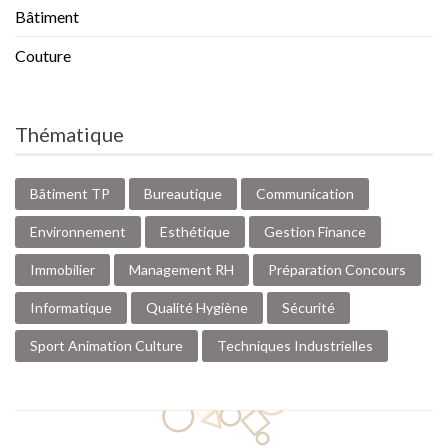
Bâtiment
Couture
Thématique
Bâtiment TP
Bureautique
Communication
Environnement
Esthétique
Gestion Finance
Immobilier
Management RH
Préparation Concours
Informatique
Qualité Hygiène
Sécurité
Sport Animation Culture
Techniques Industrielles