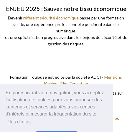
ENJEU 2025 : Sauvez notre tissu économique
Devenir
référent sécurité économique
passe par une formation
solide, une expérience professionnelle pertinente dans le
numérique,
et une spécialisation progressive dans les enjeux de sécurité et de
gestion des risques.
Formation Toulouse est édité par la société ADCI -
Mentions
légales
-
Blog Formation
En poursuivant votre navigation, vous acceptez
Les
centres de formation
et
écoles de commerce
présents sur
Formation A Toulouse.
l'utilisation de cookies pour vous proposer des
contenus et services adaptés à vos centres
Vous trouverez des formations à
d'intérêts et mesurer la fréquentation du site.
Nos autres sites :
Formation Montpellier
Formation Nimes
Plus d'infos
Formation Perpignan