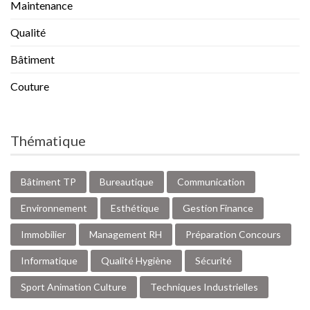
Maintenance
Qualité
Bâtiment
Couture
Thématique
Bâtiment TP
Bureautique
Communication
Environnement
Esthétique
Gestion Finance
Immobilier
Management RH
Préparation Concours
Informatique
Qualité Hygiène
Sécurité
Sport Animation Culture
Techniques Industrielles