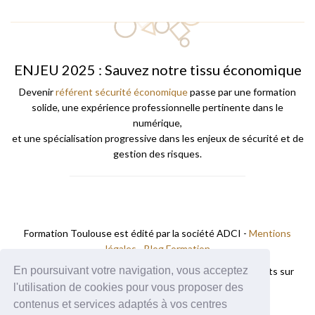
ENJEU 2025 : Sauvez notre tissu économique
Devenir
référent sécurité économique
passe par une formation
solide, une expérience professionnelle pertinente dans le
numérique,
et une spécialisation progressive dans les enjeux de sécurité et de
gestion des risques.
Formation Toulouse est édité par la société ADCI -
Mentions
légales
-
Blog Formation
En poursuivant votre navigation, vous acceptez
Les
centres de formation
et
écoles de commerce
présents sur
Formation A Toulouse.
l'utilisation de cookies pour vous proposer des
contenus et services adaptés à vos centres
Vous trouverez des formations à