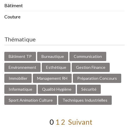
Bâtiment
Couture
Thématique
Bâtiment TP
Bureautique
Communication
Environnement
Esthétique
Gestion Finance
Immobilier
Management RH
Préparation Concours
Informatique
Qualité Hygiène
Sécurité
Sport Animation Culture
Techniques Industrielles
0
1
2
Suivant