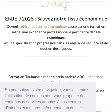
ENJEU 2025 : Sauvez notre tissu économique
Devenir
référent sécurité économique
passe par une formation
solide, une expérience professionnelle pertinente dans le
numérique,
et une spécialisation progressive dans les enjeux de sécurité et de
gestion des risques.
Formation Toulouse est édité par la société ADCI -
Mentions
légales
-
Blog Formation
En poursuivant votre navigation, vous acceptez
Les
centres de formation
et
écoles de commerce
présents sur
Formation A Toulouse.
l'utilisation de cookies pour vous proposer des
contenus et services adaptés à vos centres
Vous trouverez des formations à
d'intérêts et mesurer la fréquentation du site.
Nos autres sites :
Formation Montpellier
Formation Nimes