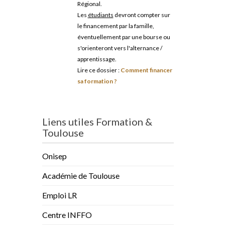
Régional.
Les
étudiants
devront compter sur
le financement par la famille,
éventuellement par une bourse ou
s'orienteront vers l'alternance /
apprentissage.
Lire ce dossier :
Comment financer
sa formation ?
Liens utiles Formation &
Toulouse
Onisep
Académie de Toulouse
Emploi LR
Centre INFFO