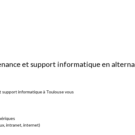
enance et support informatique en altern
t support informatique à Toulouse vous
phériques
x, intranet, internet)