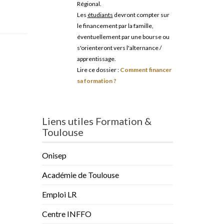
Régional.
Les
étudiants
devront compter sur
le financement par la famille,
éventuellement par une bourse ou
s'orienteront vers l'alternance /
apprentissage.
Lire ce dossier :
Comment financer
sa formation ?
Liens utiles Formation &
Toulouse
Onisep
Académie de Toulouse
Emploi LR
Centre INFFO